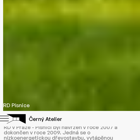
RD Písnice
Popis
Černý Atelier
RD v Praze - Písnici byl navržen v roce 2007 a
dokončen v roce 2009. Jedná se o
nízkoenergetickou dřevostavbu, vytápěnou